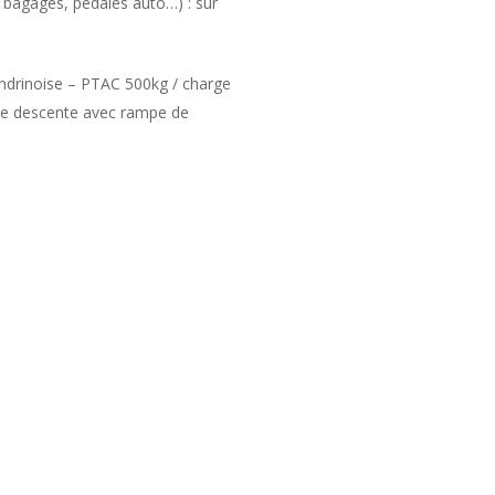
 bagages, pédales auto…) : sur
drinoise – PTAC 500kg / charge
 de descente avec rampe de