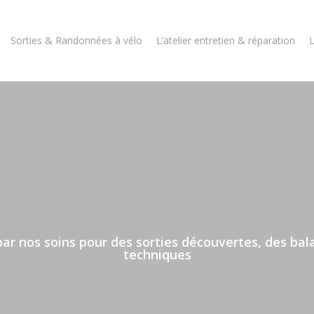
Sorties & Randonnées à vélo
L’atelier entretien & réparation
r nos soins pour des sorties découvertes, des balad
techniques
Location de vélos