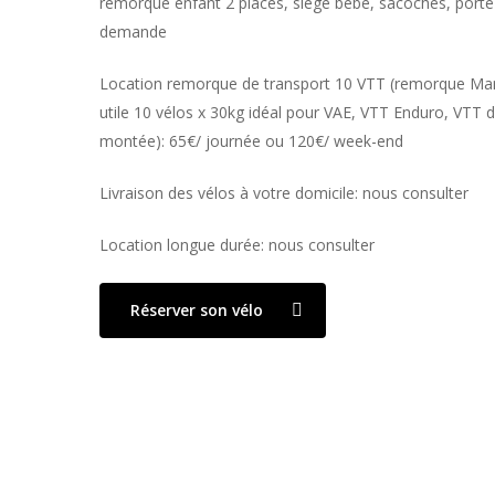
remorque enfant 2 places, siège bébé, sacoches, porte
demande
Location remorque de transport 10 VTT (remorque Man
utile 10 vélos x 30kg idéal pour VAE, VTT Enduro, VTT
montée): 65€/ journée ou 120€/ week-end
Livraison des vélos à votre domicile: nous consulter
Location longue durée: nous consulter
Réserver son vélo