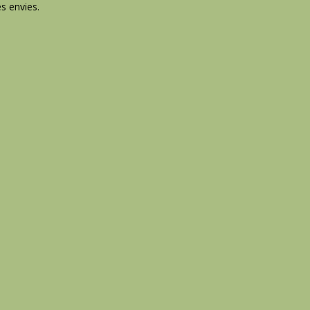
es envies.
ée