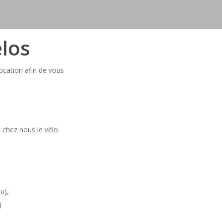
los
ocation afin de vous
z chez nous le vélo
u),
)