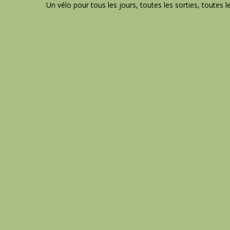
Un vélo pour tous les jours, toutes les sorties, toutes l
1/2 journ
Journée
2 jours