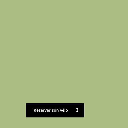
3 jours
4 jours
5 jours
Semaine (6 jo
Réserver son vélo