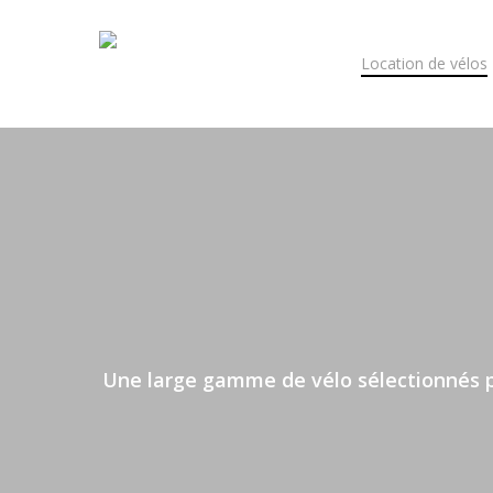
Skip
to
Location de vélos
main
content
Une large gamme de vélo sélectionnés pa