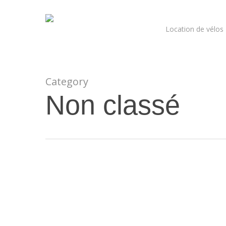
Skip
to
Location de vélos
main
content
Category
Non classé