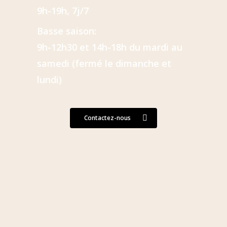
9h-19h, 7j/7
Basse saison:
9h-12h30 et 14h-18h du mardi au
samedi
(fermé le dimanche et
lundi)
Contactez-nous