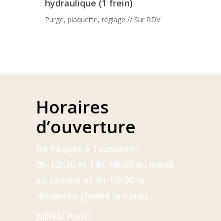
hydraulique (1 frein)
Purge, plaquette, réglage // Sur RDV
Horaires
d’ouverture
De Pâques à Toussaint:
9h-12h30 et 14h-18h30 du mardi
au samedi et 9h-12h30 le
dimanche (fermé le lundi)
Juillet/ Août: