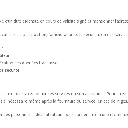
n tître d’identité en cours de validité signé et mentionner l’adresse à
if la mise à disposition, l’amélioration et la sécurisation des services
eur
diteur
entification des données transmises
de sécurité
saire pour vous fournir ses services ou son assistance. Pour satisfa
i nécessaire même après la fourniture du service (en cas de litiges,
 données personnelles des utilisateurs pour donner suite à une réclama